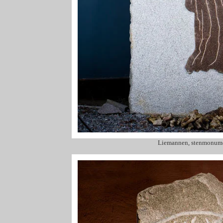
Liemannen, stenmonumen