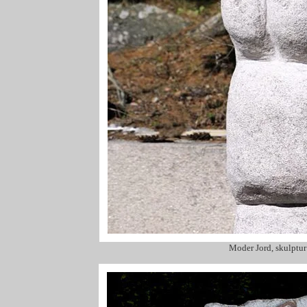
Moder Jord, skulptur 